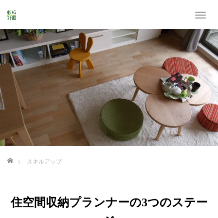
T
o
g
g
l
e
n
a
v
i
g
a
t
i
ホーム
スキルアップ
o
n
住空間収納プランナーの3つのステー